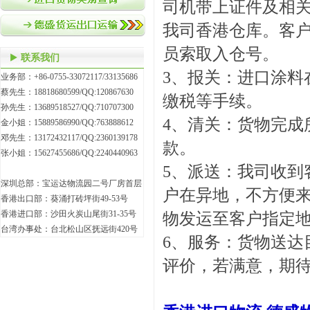
司机带上证件及相
我司香港仓库。客
员索取入仓号。
联系我们
3、报关：进口涂料
业务部：+86-0755-33072117/33135686
蔡先生：18818680599/QQ:120867630
缴税等手续。
孙先生：13689518527/QQ:710707300
4、清关：货物完成
金小姐：15889586990/QQ:763888612
邓先生：13172432117/QQ:2360139178
款。
张小姐：15627455686/QQ:2240440963
5、派送：
我司
收到
深圳总部：宝运达物流园二号厂房首层
户在异地，不方便
香港出口部：葵涌打砖坪街49-53号
香港进口部：沙田火炭山尾街31-35号
物发运至客户指定
台湾办事处：台北松山区抚远街420号
6、服务：货物送达
评价，若满意，期