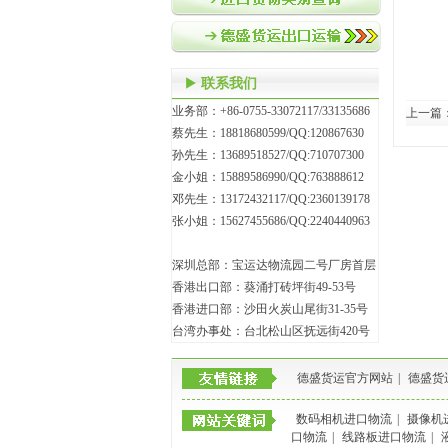
联系我们
业务部：+86-0755-33072117/33135686
上一篇
蔡先生：18818680599/QQ:120867630
孙先生：13689518527/QQ:710707300
金小姐：15889586990/QQ:763888612
邓先生：13172432117/QQ:2360139178
张小姐：15627455686/QQ:2240440963
深圳总部：宝运达物流园二号厂房首层
香港出口部：葵涌打砖坪街49-53号
香港进口部：沙田火炭山尾街31-35号
台湾办事处：台北松山区抚远街420号
德盛货运官方网站
|
德盛货
数码相机进口物流
|
摄像机
口物流
|
线路板进口物流
|