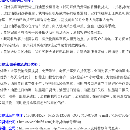
口货代 油墨进口流程：
货：国外供应商负责将进口油墨发至香港（我司可做为贵司的香港收货人），并将货物
货：进口油墨到达香港后，我司接到机场或码头的提货通知，安排司机带上证件及相关
仓库。客户自己送货至我司
香港仓库
的，需提前向我司业务人员索取入仓号。
关：进口油墨在香港仓库装车以后，向入境海关办理申报、查验、缴税等手续。
关：货物完成所有清关手续并抵达我司深圳仓库，通知客户验货付款。
送：
我司
收到客户运费以后，将货物配送至客人指定地点。如果客户在异地，不方便来
客户指定地点，客户到其所在地物流公司验货付款再提货。
务：货物送达目的地后，我司客服会通过电话回访，并请给出服务评价，若满意，期待
口物流
德盛物流进口优势
：
格优势：大宗货物免费提货、免费派送、老客户享受八折优惠，全面为客户节省物流成
效优势：每天准时发车，如需上门提货的客户，必须提前4个小时通知，方便操作部提
关优势：德盛货运成立数十年，报关团队经验丰富，同时与各口岸建立了良好的合作关
全优势：油墨进口物流，油墨进口货代，油墨进口运输，油墨进口关税，油墨进口报关
代理，油墨一般贸易进口，全程由我司自行操作，全程跟踪，在运输途中，如有造成
仅是货物，同时也是承载着您对我司的信任。
口物流公司电话
：
13689518527 0755-33135686 QQ：710707300 e-mail：710707300@
口货运公司
：
http://www.hkd56.com
(支持货物单号查询)
港进口公司
：
http://www.ds-fly.com
http://www.desheng56.com
(支持货物单号查询)