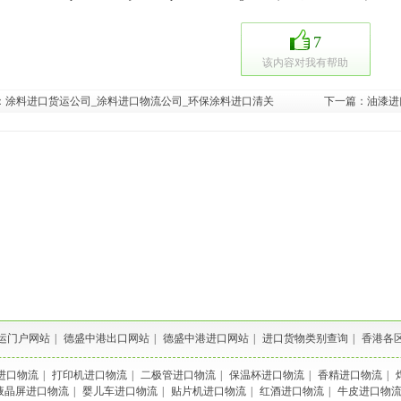
7
该内容对我有帮助
：
涂料进口货运公司_涂料进口物流公司_环保涂料进口清关
下一篇：
油漆进
运门户网站
|
德盛中港出口网站
|
德盛中港进口网站
|
进口货物类别查询
|
香港各
进口物流
|
打印机进口物流
|
二极管进口物流
|
保温杯进口物流
|
香精进口物流
|
液晶屏进口物流
|
婴儿车进口物流
|
贴片机进口物流
|
红酒进口物流
|
牛皮进口物