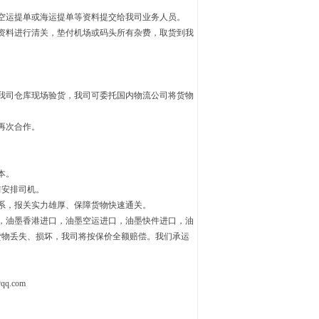
空运提单或海运提单等资料提交给我司业务人员。
资料进行清关，垫付机场或码头所有杂费，取货到我
我司仓库现场验货，我司可委托国内物流公司将货物
再次合作。
本。
前安排司机。
系，
报关
实力雄厚、保障货物快速通关。
，油墨香港进口，油墨空运进口，油墨快件进口，油
货物丢失、损坏，我司将按保价全额赔偿。我们承运
qq.com