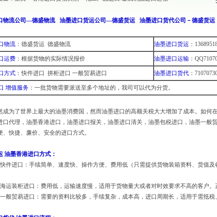
口物流公司—德盛物流
油墨进口货运公司—德盛货运
油墨进口货代公司－德盛货运
口物流
：德盛货运 德盛物流
油墨进口货运
：13689518
口运费
：根据货物的实际情况报价
油墨进口运输
：QQ71070
口方式
：快件进口 拼柜进口 一般贸易进口
油墨进口货代
：7107073
口 增值服务
：一批货物需要派送至多个地址的，我司可以代为分货。
然成为了世界上最大的油墨消费国，然而油墨进口的高额关税大大增加了成本。如何
进口代理，油墨香港进口，油墨进口报关，油墨进口清关，油墨包税进口，油墨一般
便、快捷、廉价、安全的进口方式。
运 油墨香港进口方式：
快件进口
：手续简单、速度快、操作方便、费用低（只需提供货物装箱资料、货值及收货
海运装柜进口
：费用低，运输速度慢，适用于货物量大或者对时效要求不高的客户。正常
一般贸易进口
：需要的资料比较多，手续复杂，成本高，进口周期长，适用于需抵税