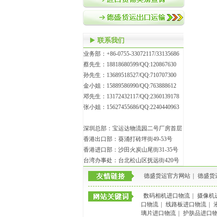
联系我们
业务部：+86-0755-33072117/33135686
蔡先生：18818680599/QQ:120867630
孙先生：13689518527/QQ:710707300
金小姐：15889586990/QQ:763888612
邓先生：13172432117/QQ:2360139178
张小姐：15627455686/QQ:2240440963
深圳总部：宝运达物流园二号厂房首层
香港出口部：葵涌打砖坪街49-53号
香港进口部：沙田火炭山尾街31-35号
台湾办事处：台北松山区抚远街420号
德盛货运官方网站
|
德盛货
数码相机进口物流
|
摄像机
口物流
|
线路板进口物流
|
璃片进口物流
|
护肤品进口