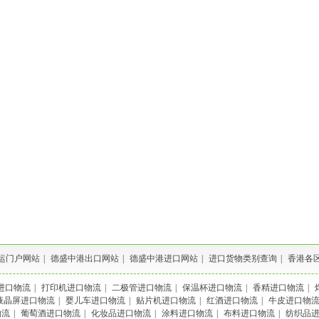
运门户网站
|
德盛中港出口网站
|
德盛中港进口网站
|
进口货物类别查询
|
香港各
进口物流
|
打印机进口物流
|
二极管进口物流
|
保温杯进口物流
|
香精进口物流
|
液晶屏进口物流
|
婴儿车进口物流
|
贴片机进口物流
|
红酒进口物流
|
牛皮进口物
物流
|
葡萄酒进口物流
|
化妆品进口物流
|
涂料进口物流
|
布料进口物流
|
纺织品