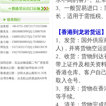
求不高的客户。正常
3、一般贸易进口：
长，适用于需抵税
联系我们
业务部：+86-0755-33072117/33135686
【
香港到龙岩货运
蔡先生：18818680599/QQ:120867630
孙先生：13689518527/QQ:710707300
1、发货：国外供应
金小姐：15889586990/QQ:763888612
人)，并将货物空运
邓先生：13172432117/QQ:2360139178
张小姐：15627455686/QQ:2240440963
2、收货：货物到达
深圳总部：宝运达物流园二号厂房首层
带上证件及相关资
香港出口部：葵涌打砖坪街49-53号
香港仓库。客户自
香港进口部：沙田火炭山尾街31-35号
台湾办事处：台北松山区抚远街420号
取入仓号。
3、报关：货物在香
等手续。
4、清关：货物完成