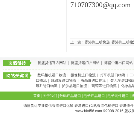
710707300@qq.com
上一篇：
香港到三明快递_香港到三明物
德盛货运官方网站
|
德盛货运门户网站
|
德盛中港出口网站
数码相机进口物流
|
摄像机进口物流
|
打印机进口物流
|
二
口物流
|
线路板进口物流
|
液晶屏进口物流
|
婴儿车进口物
璃片进口物流
|
护肤品进口物流
|
葡萄酒进口物流
|
化妆品
首页
|
关于我们
|
数码产品进口
|
电子产品进口
|
电子元件进口
|
德盛货运专业提供香港进口运输,香港进口代理,香港包税进口,香港快件进口,香港空
www.hkd56.com
©2008-2016 版权