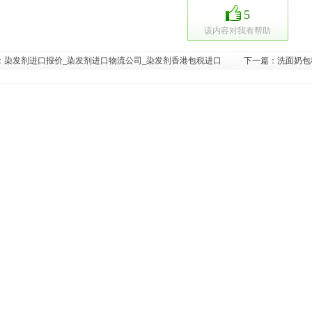
5
该内容对我有帮助
：
染发剂进口报价_染发剂进口物流公司_染发剂香港包税进口
下一篇：
洗面奶包