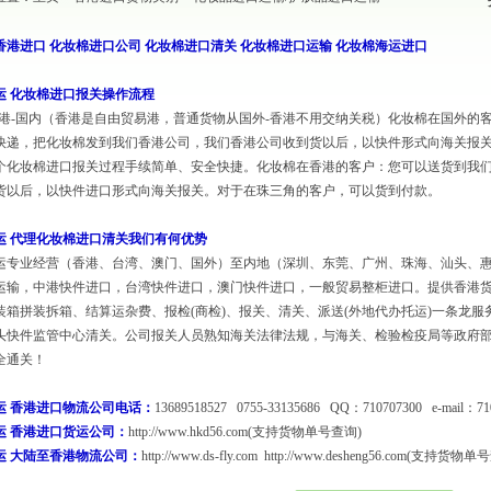
香港进口
化妆棉进口公司
化妆棉进口清关
化妆棉进口运输
化妆棉海运进口
运
化妆棉进口报关操作流程
香港-国内（香港是自由贸易港，普通货物从国外-香港不用交纳关税）化妆棉在国外的客
快递，把化妆棉发到我们香港公司，我们香港公司收到货以后，以快件形式向海关报
个化妆棉进口报关过程手续简单、安全快捷。化妆棉在香港的客户：您可以送货到我
货以后，以快件进口形式向海关报关。对于在珠三角的客户，可以货到付款。
运
代理化妆棉进口清关
我们有何优势
运专业经营（香港、台湾、澳门、国外）至内地（深圳、东莞、广州、珠海、汕头、
运输
，中港快件进口，
台湾快件进口
，澳门快件进口，一般贸易整柜进口。提供香港
装箱拼装拆箱、结算运杂费、报检(商检)、报关、清关、派送(外地代办托运)一条龙
头快件监管中心清关。公司报关人员熟知海关法律法规，与海关、检验检疫局等政府
全通关！
运
香港进口物流公司电话：
13689518527 0755-33135686 QQ：710707300 e-mail：71
运
香港进口货运公司：
http://www.hkd56.com
(支持货物单号查询)
运
大陆至香港物流公司：
http://www.ds-fly.com
http://www.desheng56.com
(支持货物单号