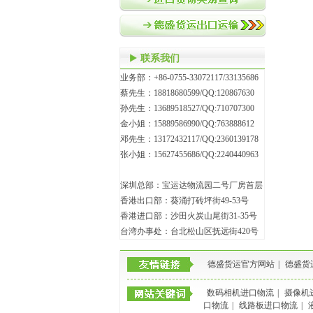
联系我们
业务部：+86-0755-33072117/33135686
蔡先生：18818680599/QQ:120867630
孙先生：13689518527/QQ:710707300
金小姐：15889586990/QQ:763888612
邓先生：13172432117/QQ:2360139178
张小姐：15627455686/QQ:2240440963
深圳总部：宝运达物流园二号厂房首层
香港出口部：葵涌打砖坪街49-53号
香港进口部：沙田火炭山尾街31-35号
台湾办事处：台北松山区抚远街420号
德盛货运官方网站
|
德盛货
数码相机进口物流
|
摄像机
口物流
|
线路板进口物流
|