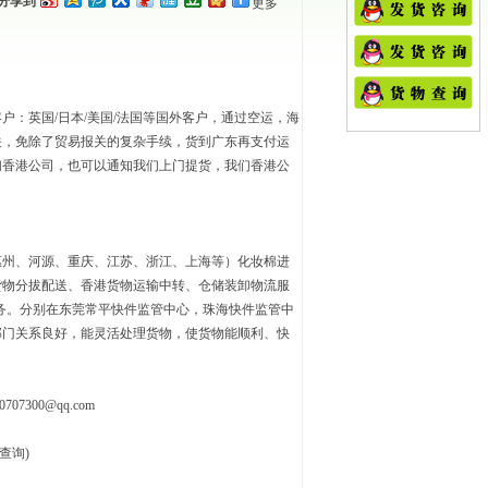
分享到
更多
户：英国/日本/美国/法国等国外客户，通过空运，海
关，免除了贸易报关的复杂手续，货到广东再支付运
们
香港公司
，也可以通知我们上门提货，我们香港公
惠州、河源、重庆、江苏、浙江、上海等）
化妆棉进
货物分拔配送、香港货物运输中转、仓储装卸物流服
服务。分别在东莞常平快件监管中心，珠海快件监管中
部门关系良好，能灵活处理货物，使货物能顺利、快
0707300@qq.com
查询)