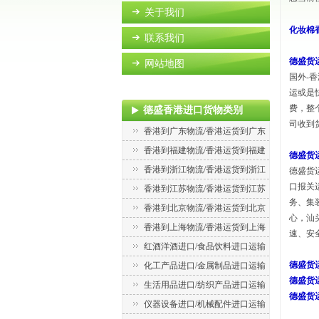
关于我们
化妆棉
联系我们
德盛货
网站地图
国外-
运或是
费，整
德盛香港进口货物类别
司收到
香港到广东物流/香港运货到广东
香港到福建物流/香港运货到福建
德盛货
香港到浙江物流/香港运货到浙江
德盛货
口报关
香港到江苏物流/香港运货到江苏
务、集
香港到北京物流/香港运货到北京
心，汕
香港到上海物流/香港运货到上海
速、安
红酒洋酒进口/食品饮料进口运输
德盛货
化工产品进口/金属制品进口运输
德盛货
生活用品进口/纺织产品进口运输
德盛货
仪器设备进口/机械配件进口运输