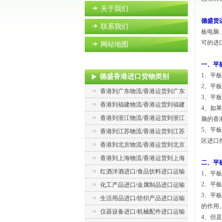
关于我们
德盛货
联系我们
板电脑
可的进
网站地图
一、平
1、平
德盛香港进口货物类别
2、
平板
香港到广东物流/香港运货到广东
3、平
香港到福建物流/香港运货到福建
4、如
香港到浙江物流/香港运货到浙江
脑的香
5、平
香港到江苏物流/香港运货到江苏
区进口
香港到北京物流/香港运货到北京
香港到上海物流/香港运货到上海
二、平
红酒洋酒进口/食品饮料进口运输
1、平
2、
平板
化工产品进口/金属制品进口运输
3、平
生活用品进口/纺织产品进口运输
的作用
仪器设备进口/机械配件进口运输
4、但