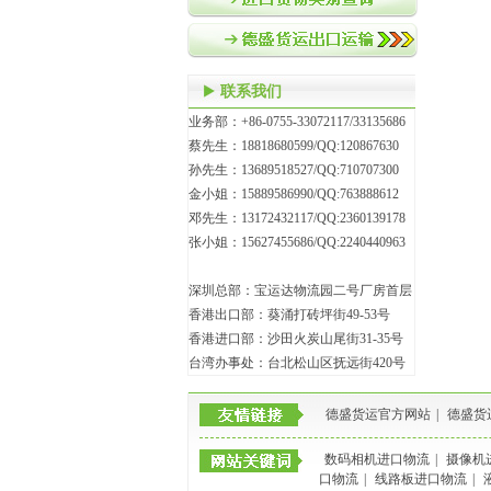
联系我们
业务部：+86-0755-33072117/33135686
蔡先生：18818680599/QQ:120867630
孙先生：13689518527/QQ:710707300
金小姐：15889586990/QQ:763888612
邓先生：13172432117/QQ:2360139178
张小姐：15627455686/QQ:2240440963
深圳总部：宝运达物流园二号厂房首层
香港出口部：葵涌打砖坪街49-53号
香港进口部：沙田火炭山尾街31-35号
台湾办事处：台北松山区抚远街420号
德盛货运官方网站
|
德盛货
数码相机进口物流
|
摄像机
口物流
|
线路板进口物流
|