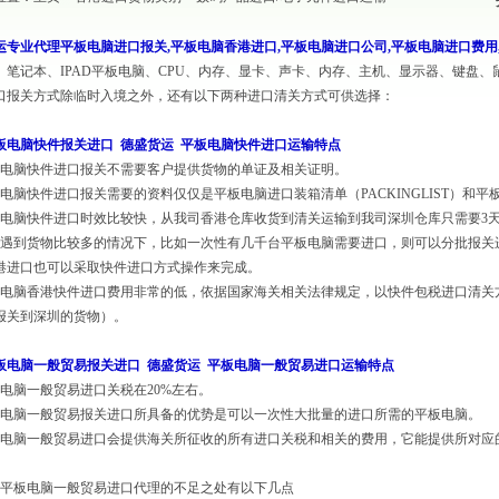
运
专业代理平板电脑进口报关,平板电脑香港进口,平板电脑进口公司,平板电脑进口费用
、笔记本、IPAD平板电脑、CPU、内存、显卡、声卡、内存、主机、显示器、键盘
口报关方式除临时入境之外，还有以下两种进口清关方式可供选择：
板电脑快件报关进口
德盛货运
平板电脑快件进口运输特点
板电脑快件进口报关不需要客户提供货物的单证及相关证明。
电脑快件进口报关
需要的资料仅仅是平板电脑进口装箱清单（PACKINGLIST）和平板
板电脑快件进口时效比较快，从我司香港仓库收货到清关运输到我司深圳仓库只需要3
果遇到货物比较多的情况下，比如一次性有几千台平板电脑需要进口，则可以分批报关进口
港进口也可以采取快件进口方式操作来完成。
板电脑香港快件进口费用非常的低，依据国家海关相关法律规定，以快件包税进口清关
报关到深圳的货物）。
板电脑一般贸易报关进口
德盛货运
平板电脑一般贸易进口运输特点
板电脑一般贸易进口关税在20%左右。
电脑一般贸易报关
进口所具备的优势是可以一次性大批量的进口所需的平板电脑。
板电脑一般贸易进口会提供海关所征收的所有进口关税和相关的费用，它能提供所对应
。
是平板电脑一般贸易进口代理的不足之处有以下几点