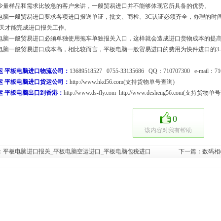
少量样品和需求比较急的客户来讲，一般贸易进口并不能够体现它所具备的优势。
电脑一般贸易进口要求各项进口报送单证，批文、商检、3C认证必须齐全，办理的时
30天才能完成进口报关工作。
电脑一般贸易进口
必须单独使用拖车单独报关入口，这样就会造成进口货物成本的提
电脑一般贸易进口成本高，相比较而言，平板电脑一般贸易进口的费用为快件进口的3-
运
平板电脑进口物流公司：
13689518527 0755-33135686 QQ：710707300 e-mail：71
运 平板电脑
进口货运公司：
http://www.hkd56.com
(支持货物单号查询)
运
平板电脑出口到香港：
http://www.ds-fly.com
http://www.desheng56.com
(支持货物单号
0
该内容对我有帮助
：
平板电脑进口报关_平板电脑空运进口_平板电脑包税进口
下一篇：
数码相