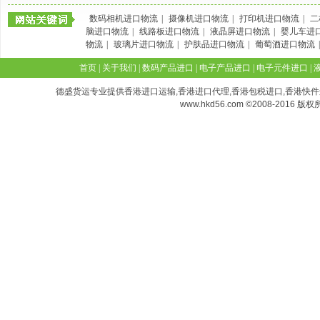
数码相机进口物流
|
摄像机进口物流
|
打印机进口物流
|
二
脑进口物流
|
线路板进口物流
|
液晶屏进口物流
|
婴儿车进
物流
|
玻璃片进口物流
|
护肤品进口物流
|
葡萄酒进口物流
首页
|
关于我们
|
数码产品进口
|
电子产品进口
|
电子元件进口
|
德盛货运专业提供香港进口运输,香港进口代理,香港包税进口,香港快件进口,香港空
www.hkd56.com
©2008-2016 版权