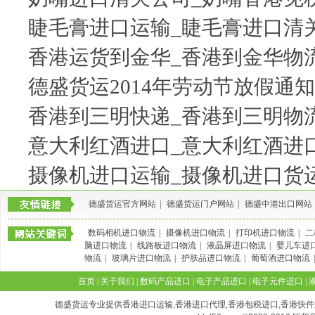
睫毛膏进口运输_睫毛膏进口清
香港运货到金华_香港到金华物
德盛货运2014年劳动节放假通知
香港到三明快递_香港到三明物
意大利红酒进口_意大利红酒进
摄像机进口运输_摄像机进口货
德盛货运官方网站
|
德盛货运门户网站
|
德盛中港出口网站
数码相机进口物流
|
摄像机进口物流
|
打印机进口物流
|
二
脑进口物流
|
线路板进口物流
|
液晶屏进口物流
|
婴儿车进
物流
|
玻璃片进口物流
|
护肤品进口物流
|
葡萄酒进口物流
首页
|
关于我们
|
数码产品进口
|
电子产品进口
|
电子元件进口
|
德盛货运专业提供香港进口运输,香港进口代理,香港包税进口,香港快件进口,香港空